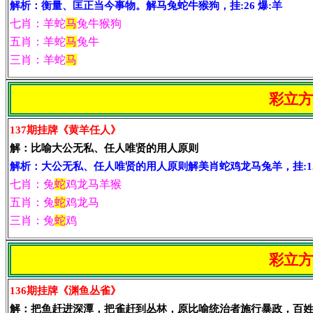
解析：衡量、匡正当今事物。解马兔蛇牛猴狗，挂:26 爆:羊
七肖：羊蛇
马
兔牛猴狗
五肖：羊蛇
马
兔牛
三肖：羊蛇
马
彩立方
137期挂牌《黄羊任人》
解：比喻大公无私、任人唯贤的用人原则
解析：大公无私、任人唯贤的用人原则解美肖蛇鸡龙马兔羊，挂:12
七肖：兔
蛇
鸡龙马羊猴
五肖：兔
蛇
鸡龙马
三肖：兔
蛇
鸡
彩立方
136期挂牌《渊鱼丛雀》
解：把鱼赶进深潭，把雀赶到丛林，原比喻统治者施行暴政，百